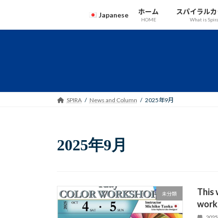
コ
ナ
ホーム
スパイラルカ
Japanese
ン
ビ
HOME
What is Spir
テ
ゲ
ン
ー
English
ツ
シ
Japanese
へ
ョ
ス
ン
キ
に
ッ
移
SPIRA
News and Column
2025年9月
プ
動
2025年9月
This 
未分類
works
202