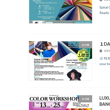
Spiral
Ready 
１DAY
未分類
202
🎨 PE
your be
LUX
未分類
BAN