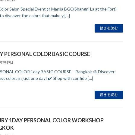
 Color Salon Special Event @ Manila BGC(Shangri-La at the Fort)
to discover the colors that make y […]
続きを読む
 PERSONAL COLOR BASIC COURSE
5年9月9日
RSONAL COLOR 1day BASIC COURSE – Bangkok 🎨 Discover
st colors in just one day! ✔️ Shop with confide […]
続きを読む
URY 1DAY PERSONAL COLOR WORKSHOP
GKOK