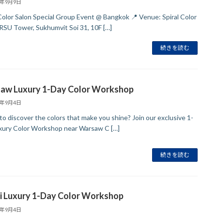
5年9月9日
 Color Salon Special Group Event @ Bangkok 📍 Venue: Spiral Color
(RSU Tower, Sukhumvit Soi 31, 10F […]
続きを読む
aw Luxury 1-Day Color Workshop
5年9月4日
to discover the colors that make you shine? Join our exclusive 1-
xury Color Workshop near Warsaw C […]
続きを読む
i Luxury 1-Day Color Workshop
5年9月4日