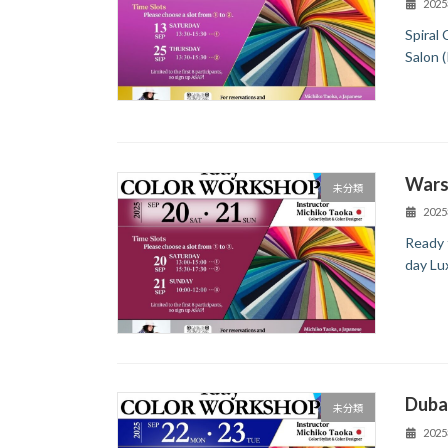
202
Spiral
Salon 
Wars
未分類
202
Ready 
day Lu
Duba
未分類
202