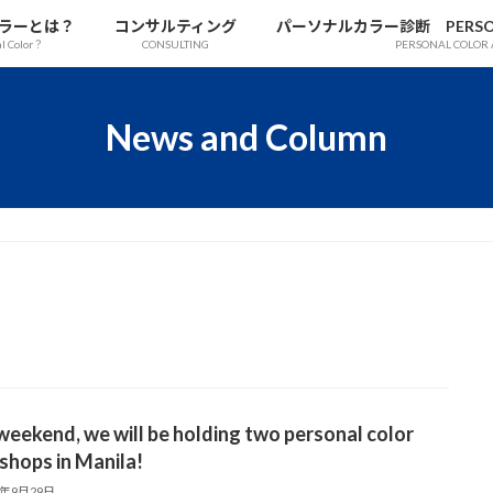
ラーとは？
コンサルティング
パーソナルカラー診断 PERSONAL
al Color？
CONSULTING
PERSONAL COLOR 
News and Column
weekend, we will be holding two personal color
hops in Manila!
5年9月29日