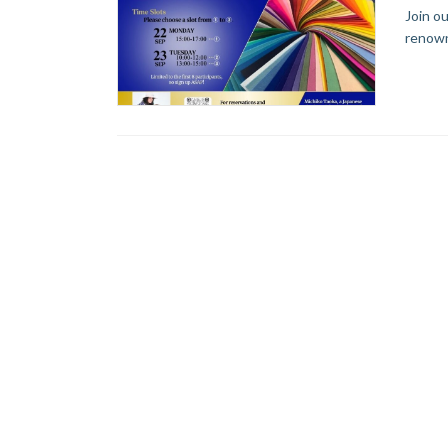
Join o
renown