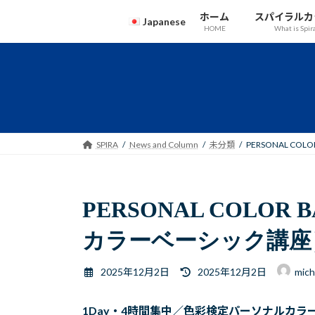
コ
ナ
ホーム
スパイラルカ
Japanese
ン
ビ
HOME
What is Spir
テ
ゲ
ン
ー
English
ツ
シ
Japanese
へ
ョ
ス
ン
キ
に
ッ
移
SPIRA
News and Column
未分類
PERSONAL C
プ
動
PERSONAL COLOR
カラーベーシック講座
最
2025年12月2日
2025年12月2日
mich
終
更
1Day
・
4
時間集中／色彩検定パーソナルカラ
新