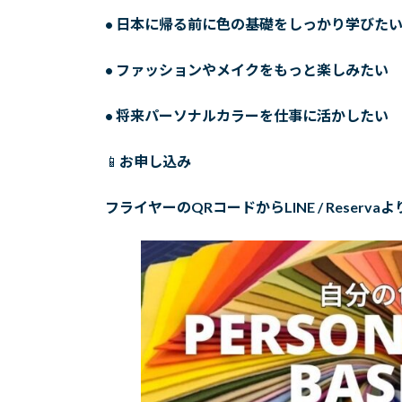
• 日本に帰る前に色の基礎をしっかり学びた
• ファッションやメイクをもっと楽しみたい
• 将来パーソナルカラーを仕事に活かしたい
📱
お申し込み
フライヤーの
QR
コードから
LINE / Reserva
よ