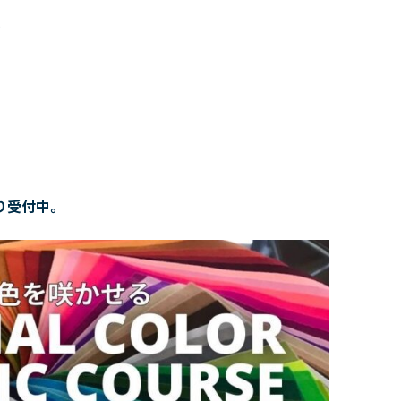
い
り受付中。