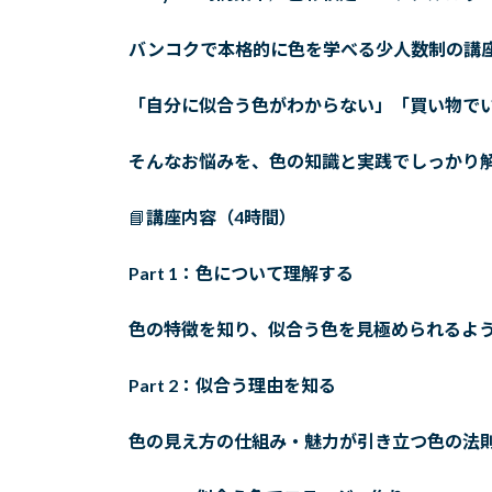
日
時
バンコクで本格的に色を学べる少人数制の講
:
「自分に似合う色がわからない」「買い物で
そんなお悩みを、色の知識と実践でしっかり
📘
講座内容（4時間）
Part 1：色について理解する
色の特徴を知り、似合う色を見極められるよ
Part 2：似合う理由を知る
色の見え方の仕組み・魅力が引き立つ色の法