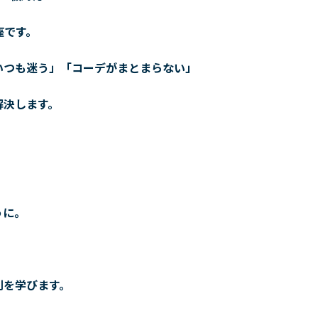
座です。
いつも迷う」「コーデがまとまらない」
解決します。
うに。
則を学びます。