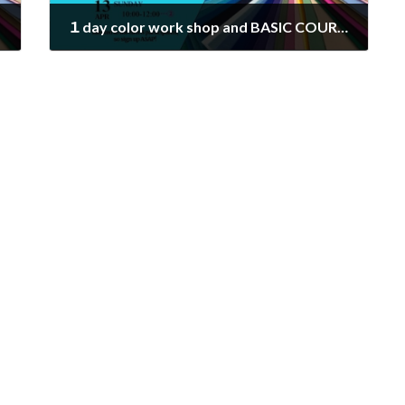
１day color work shop and BASIC COURSE in Manila
2025年4月5日