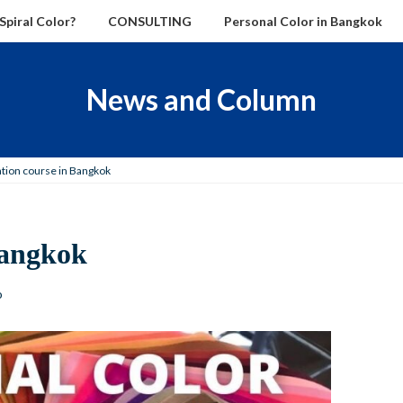
Spiral Color?
CONSULTING
Personal Color in Bangkok
News and Column
cation course in Bangkok
 Bangkok
o