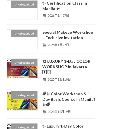
✨ Certification Class in
Uncategorized
Manila ✨
2026年1月27日
Special Makeup Workshop
Uncategorized
– Exclusive Invitation
2026年1月27日
🎨 LUXURY 1-Day COLOR
Uncategorized
WORKSHOP in Jakarta
🇮🇩
2025年12月19日
🌈✨ Color Workshop & 1-
Uncategorized
Day Basic Course in Manila!
✨🌈
2025年12月19日
✨ Luxury 1-Day Color
Uncategorized