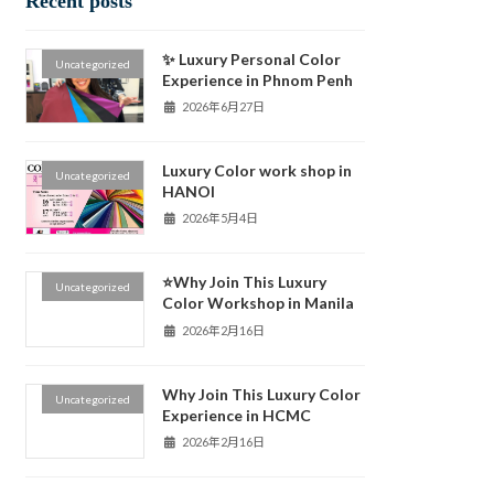
Recent posts
✨ Luxury Personal Color
Uncategorized
Experience in Phnom Penh
2026年6月27日
Luxury Color work shop in
Uncategorized
HANOI
2026年5月4日
⭐️Why Join This Luxury
Uncategorized
Color Workshop in Manila
2026年2月16日
Why Join This Luxury Color
Uncategorized
Experience in HCMC
2026年2月16日