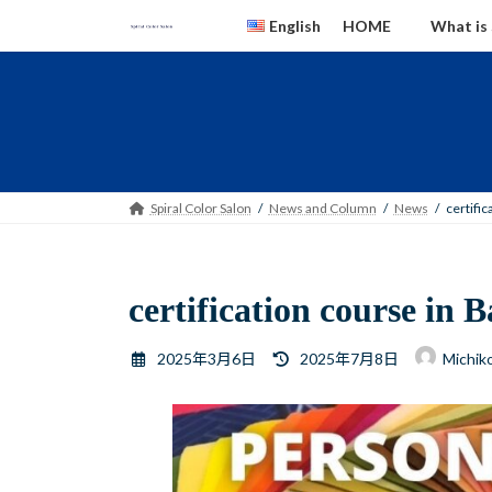
Skip
Skip
English
HOME
What is 
to
to
the
the
content
Navigation
English
Japanese
Spiral Color Salon
News and Column
News
certifi
certification course in
Last
2025年3月6日
2025年7月8日
Michik
updated
: