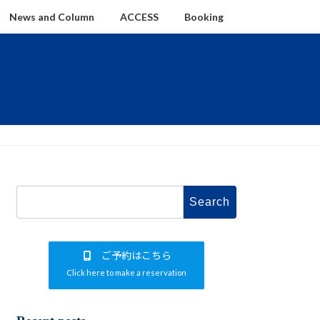
News and Column
ACCESS
Booking
Search
for:
ご予約はこちら
Click here to make a reservation