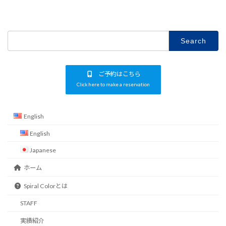
Search
for:
ご予約はこちら
Click here to make a reservation
English
English
Japanese
ホーム
Spiral Colorとは
STAFF
実績紹介