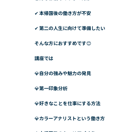
日
時
✔
本帰国後の働き方が不安
:
✔
第二の人生に向けて準備したい
そんな方におすすめです
😊
講座では
💎
自分の強みや魅力の発見
💎
第一印象分析
💎
好きなことを仕事にする方法
💎
カラーアナリストという働き方