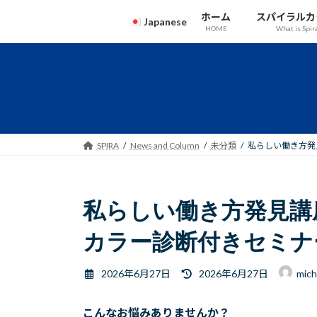
コ
ナ
ホーム
スパイラルカ
Japanese
ン
ビ
HOME
What is Spir
テ
ゲ
ン
ー
English
ツ
シ
Japanese
へ
ョ
ス
ン
キ
に
ッ
移
SPIRA
News and Column
未分類
私らしい働き方発
プ
動
私らしい働き方発見講
カラー診断付きセミナ
最
2026年6月27日
2026年6月27日
mich
終
更
こんなお悩みありませんか？
新