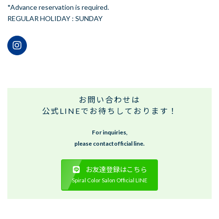
*Advance reservation is required.
REGULAR HOLIDAY : SUNDAY
お問い合わせは
公式LINEでお待ちしております！
For inquiries,
please contactofficial line.
お友達登録はこちら
Spiral Color Salon Official LINE