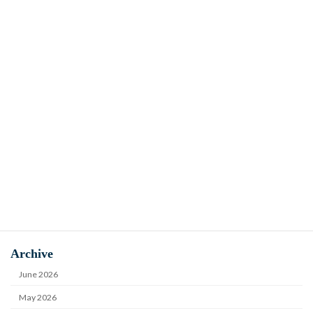
Luxury 1-Day Color Workshop in
Uncategorized
Manila
2025年11月13日
Category
Column
News
Uncategorized
Workshop
Archive
June 2026
May 2026